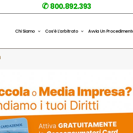
✆
800.892.393
Chi Siamo
Cos’è L’arbitrato
Avvia Un Procediment
a