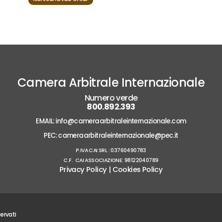
Camera Arbitrale Internazionale
Numero verde
800.892.393
EMAIL:
info@cameraarbitraleinternazionale.com
PEC:
cameraarbitraleinternazionale@pec.it
P.IVA CAI SRL : 03760490783
C.F. CAI ASSOCIAZIONE: 98122040789
Privacy Policy
|
Cookies Policy
servati